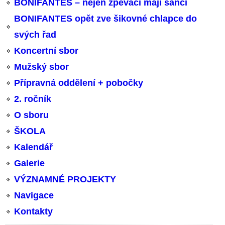
BONIFANTES – nejen zpěváci mají šanci
BONIFANTES opět zve šikovné chlapce do
svých řad
Koncertní sbor
Mužský sbor
Přípravná oddělení + pobočky
2. ročník
O sboru
ŠKOLA
Kalendář
Galerie
VÝZNAMNÉ PROJEKTY
Navigace
Kontakty