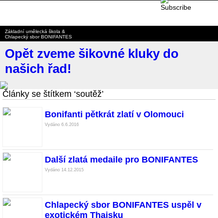
BONIFANTES
Základní umělecká škola &
Chlapecký sbor BONIFANTES
Opět zveme šikovné kluky do
našich řad!
Články se štítkem ‘soutěž’
Bonifanti pětkrát zlatí v Olomouci
Vydáno 6.6.2016
Další zlatá medaile pro BONIFANTES
Vydáno 14.12.2015
Chlapecký sbor BONIFANTES uspěl v
exotickém Thajsku