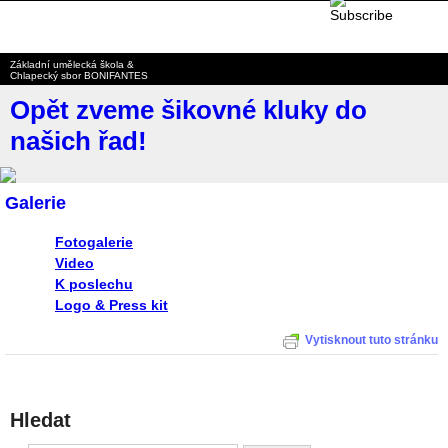
BONIFANTES
Základní umělecká škola &
Chlapecký sbor BONIFANTES
Opět zveme šikovné kluky do
našich řad!
Galerie
Fotogalerie
Video
K poslechu
Logo & Press kit
Vytisknout tuto stránku
Hledat