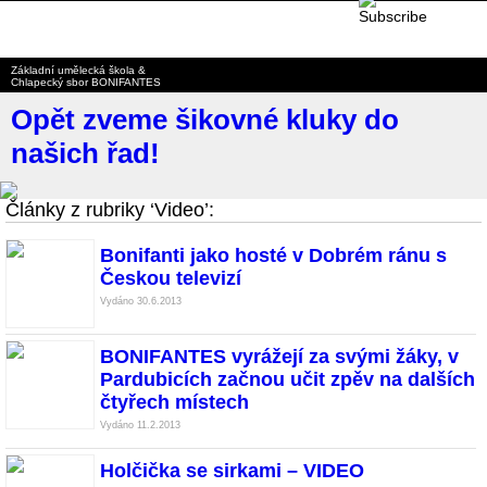
BONIFANTES
Základní umělecká škola &
Chlapecký sbor BONIFANTES
Opět zveme šikovné kluky do
našich řad!
Články z rubriky ‘Video’:
Bonifanti jako hosté v Dobrém ránu s
Českou televizí
Vydáno 30.6.2013
BONIFANTES vyrážejí za svými žáky, v
Pardubicích začnou učit zpěv na dalších
čtyřech místech
Vydáno 11.2.2013
Holčička se sirkami – VIDEO