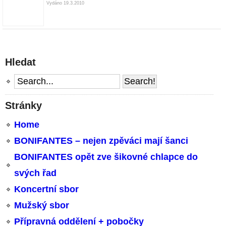
Vydáno 19.3.2010
Hledat
Stránky
Home
BONIFANTES – nejen zpěváci mají šanci
BONIFANTES opět zve šikovné chlapce do
svých řad
Koncertní sbor
Mužský sbor
Přípravná oddělení + pobočky