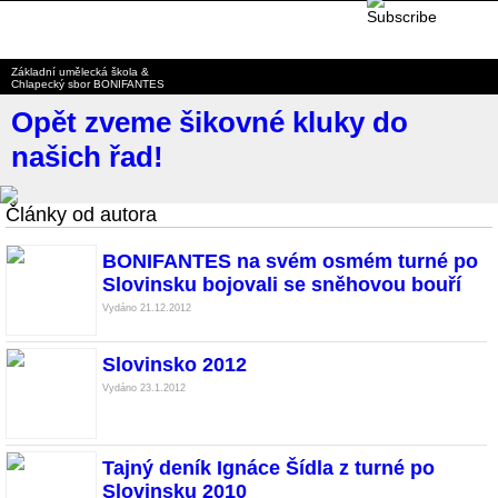
BONIFANTES
Základní umělecká škola &
Chlapecký sbor BONIFANTES
Opět zveme šikovné kluky do
našich řad!
Články od autora
BONIFANTES na svém osmém turné po
Slovinsku bojovali se sněhovou bouří
Vydáno 21.12.2012
Slovinsko 2012
Vydáno 23.1.2012
Tajný deník Ignáce Šídla z turné po
Slovinsku 2010