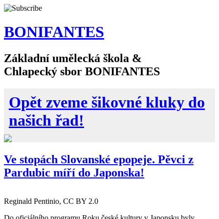
BONIFANTES
Základní umělecká škola &
Chlapecký sbor BONIFANTES
Opět zveme šikovné kluky do
našich řad!
Ve stopách Slovanské epopeje. Pěvci z
Pardubic míří do Japonska!
Reginald Pentinio, CC BY 2.0
Do oficiálního programu Roku české kultury v Japonsku byly