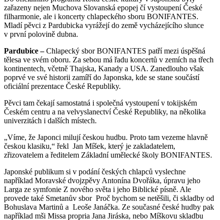
zařazeny nejen Muchova Slovanská epopej čí vystoupení České
filharmonie, ale i koncerty chlapeckého sboru BONIFANTES.
Mladí pěvci z Pardubicka vyrážejí do země vycházejícího slunce
v první polovině dubna.
Pardubice –
Chlapecký sbor BONIFANTES patří mezi úspěšná
tělesa ve svém oboru. Za sebou má řadu koncertů v zemích na třech
kontinentech, včetně Thajska, Kanady a USA. Zanedlouho však
poprvé ve své historii zamíří do Japonska, kde se stane součástí
oficiální prezentace České Republiky.
Pěvci tam čekají samostatná i společná vystoupení v tokijském
Českém centru a na velvyslanectví České Republiky, na několika
univerzitách i dalších místech.
„Víme, že Japonci milují českou hudbu. Proto tam vezeme hlavně
českou klasiku,“ řekl Jan Míšek, který je zakladatelem,
zřizovatelem a ředitelem Základní umělecké školy BONIFANTES.
Japonské publikum si v podání českých chlapců vyslechne
například Moravské dvojzpěvy Antonína Dvořáka, úpravu jeho
Larga ze symfonie Z nového světa i jeho Biblické písně. Ale
provede také Smetanův sbor Proč bychom se netěšili, či skladby od
Bohuslava Martinů a Leoše Janáčka. Ze současné české hudby pak
například mši Missa propria Jana Jiráska, nebo Míškovu skladbu