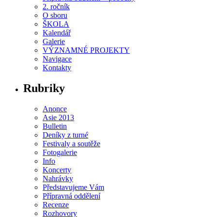
2. ročník
O sboru
ŠKOLA
Kalendář
Galerie
VÝZNAMNÉ PROJEKTY
Navigace
Kontakty
Rubriky
Anonce
Asie 2013
Bulletin
Deníky z turné
Festivaly a soutěže
Fotogalerie
Info
Koncerty
Nahrávky
Představujeme Vám
Přípravná oddělení
Recenze
Rozhovory