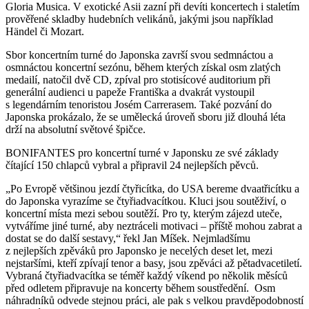
Gloria Musica. V exotické Asii zazní při devíti koncertech i staletím
prověřené skladby hudebních velikánů, jakými jsou například
Händel či Mozart.
Sbor koncertním turné do Japonska završí svou sedmnáctou a
osmnáctou koncertní sezónu, během kterých získal osm zlatých
medailí, natočil dvě CD, zpíval pro stotisícové auditorium při
generální audienci u papeže Františka a dvakrát vystoupil
s legendárním tenoristou Josém Carrerasem. Také pozvání do
Japonska prokázalo, že se umělecká úroveň sboru již dlouhá léta
drží na absolutní světové špičce.
BONIFANTES pro koncertní turné v Japonsku ze své základy
čítající 150 chlapců vybral a připravil 24 nejlepších pěvců.
„Po Evropě většinou jezdí čtyřicítka, do USA bereme dvaatřicítku a
do Japonska vyrazíme se čtyřiadvacítkou. Kluci jsou soutěživí, o
koncertní místa mezi sebou soutěží. Pro ty, kterým zájezd uteče,
vytváříme jiné turné, aby neztráceli motivaci – příště mohou zabrat a
dostat se do další sestavy,“ řekl Jan Míšek. Nejmladšímu
z nejlepších zpěváků pro Japonsko je necelých deset let, mezi
nejstaršími, kteří zpívají tenor a basy, jsou zpěváci až pětadvacetiletí.
Vybraná čtyřiadvacítka se téměř každý víkend po několik měsíců
před odletem připravuje na koncerty během soustředění. Osm
náhradníků odvede stejnou práci, ale pak s velkou pravděpodobností