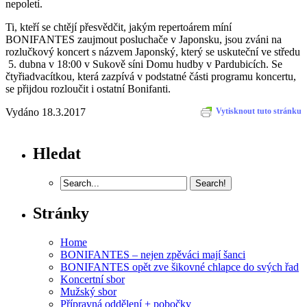
nepoletí.
Ti, kteří se chtějí přesvědčit, jakým repertoárem míní
BONIFANTES zaujmout posluchače v Japonsku, jsou zváni na
rozlučkový koncert s názvem Japonský, který se uskuteční ve středu
5. dubna v 18:00 v Sukově síni Domu hudby v Pardubicích. Se
čtyřiadvacítkou, která zazpívá v podstatné části programu koncertu,
se přijdou rozloučit i ostatní Bonifanti.
Vydáno 18.3.2017
Vytisknout tuto stránku
Hledat
Stránky
Home
BONIFANTES – nejen zpěváci mají šanci
BONIFANTES opět zve šikovné chlapce do svých řad
Koncertní sbor
Mužský sbor
Přípravná oddělení + pobočky