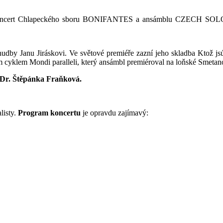
tní koncert Chlapeckého sboru BONIFANTES a ansámblu CZECH SO
é hudby Janu Jiráskovi. Ve světové premiéře zazní jeho skladba Kt
 cyklem Mondi paralleli, který ansámbl premiéroval na loňské Smetan
Dr. Štěpánka Fraňková.
listy.
Program koncertu
je opravdu zajímavý: