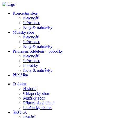
Koncertní sbor
Kalendář
Informace
Noty & nahrávky
Mužský sbor
Kalendář
Informace
Noty & nahrávky
Přípravná oddělení + pobočky
Kalendář
Informace
Pobočky
Noty & nahrávky
Přihláška
O sboru
Historie
Chlapecký sbor
Mužský sbor
Přípravná oddělení
Umělecký ředitel
ŠKOLA
Poslání