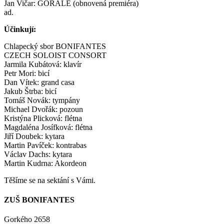
Jan Vičar: GORALE (obnovená premiéra)
ad.
Účinkují:
Chlapecký sbor BONIFANTES
CZECH SOLOIST CONSORT
Jarmila Kubátová: klavír
Petr Mori: bicí
Dan Vítek: grand casa
Jakub Štrba: bicí
Tomáš Novák: tympány
Michael Dvořák: pozoun
Kristýna Plicková: flétna
Magdaléna Josífková: flétna
Jiří Doubek: kytara
Martin Pavíček: kontrabas
Václav Dachs: kytara
Martin Kudrna: Akordeon
Těšíme se na sektání s Vámi.
ZUŠ BONIFANTES
Gorkého 2658