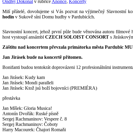
Ondřej Dokonal
v rubrice
Anonce
,
Koncerty
Milí přátelé, dovolujeme si Vás pozvat na výjimečný Slavnos
hodin
v Sukově síni Domu hudby v Pardubicích.
Slavnostní koncert, jehož první půle bude věnována autoru filmov
host vystoupí ansámbl
CZECH SOLOIST CONSORT
s Jiráskovým
Záštitu nad koncertem převzala primátorka města Pardubic MU
Jan Jirásek bude na koncertě přítomen.
Bonifanti budou tentokrát doprovázeni 12 profesionálními instrumenta
Jan Jirásek: Kudy kam
Jan Jirásek: Mondi paralleli
Jan Jirásek: Ktož jsú boží bojovníci (PREMIÉRA)
přestávka
Jan Míšek: Gloria Musica!
Antonín Dvořák: Ruské písně
Sergej Rachmaninov: Vespere č. 8
Sergej Rachmaninov: Čoboty
Harry Macourek: Čhajori Romaňi