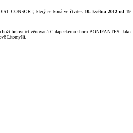
LOIST CONSORT, který se koná ve čtvrtek
10. května 2012 od 19
ož jsú boží bojovníci věnovaná Chlapeckému sboru BONIFANTES. Jako
ově Litomyšli.