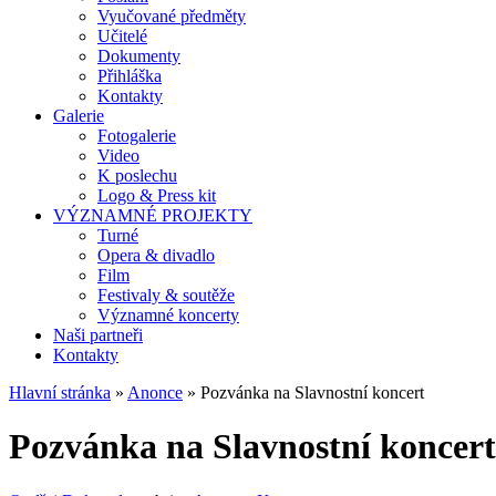
Vyučované předměty
Učitelé
Dokumenty
Přihláška
Kontakty
Galerie
Fotogalerie
Video
K poslechu
Logo & Press kit
VÝZNAMNÉ PROJEKTY
Turné
Opera & divadlo
Film
Festivaly & soutěže
Významné koncerty
Naši partneři
Kontakty
Hlavní stránka
»
Anonce
» Pozvánka na Slavnostní koncert
Pozvánka na Slavnostní koncert