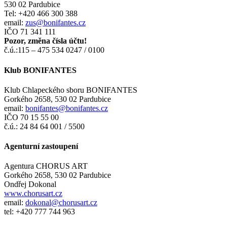
530 02 Pardubice
Tel: +420 466 300 388
email:
zus@bonifantes.cz
IČO 71 341 111
Pozor, změna čísla účtu!
č.ú.:115 – 475 534 0247 / 0100
Klub BONIFANTES
Klub Chlapeckého sboru BONIFANTES
Gorkého 2658, 530 02 Pardubice
email:
bonifantes@bonifantes.cz
IČO 70 15 55 00
č.ú.: 24 84 64 001 / 5500
Agenturní zastoupení
Agentura CHORUS ART
Gorkého 2658, 530 02 Pardubice
Ondřej Dokonal
www.chorusart.cz
email:
dokonal@chorusart.cz
tel: +420 777 744 963