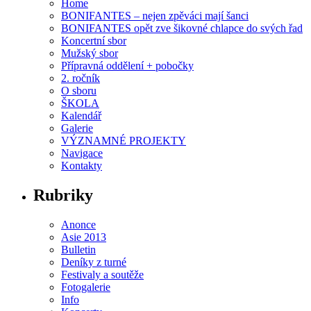
Home
BONIFANTES – nejen zpěváci mají šanci
BONIFANTES opět zve šikovné chlapce do svých řad
Koncertní sbor
Mužský sbor
Přípravná oddělení + pobočky
2. ročník
O sboru
ŠKOLA
Kalendář
Galerie
VÝZNAMNÉ PROJEKTY
Navigace
Kontakty
Rubriky
Anonce
Asie 2013
Bulletin
Deníky z turné
Festivaly a soutěže
Fotogalerie
Info