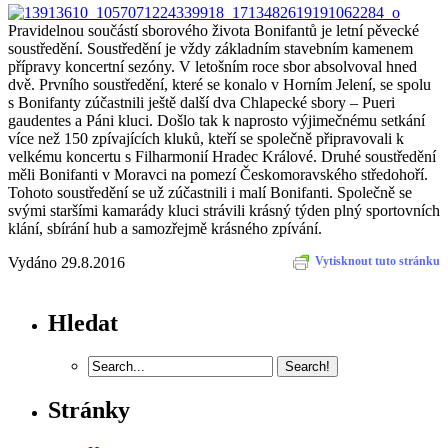
Pravidelnou součástí sborového života Bonifantů je letní pěvecké
soustředění. Soustředění je vždy základním stavebním kamenem
přípravy koncertní sezóny. V letošním roce sbor absolvoval hned
dvě. Prvního soustředění, které se konalo v Horním Jelení, se spolu
s Bonifanty zúčastnili ještě další dva Chlapecké sbory – Pueri
gaudentes a Páni kluci. Došlo tak k naprosto výjimečnému setkání
více než 150 zpívajících kluků, kteří se společně připravovali k
velkému koncertu s Filharmonií Hradec Králové. Druhé soustředění
měli Bonifanti v Moravci na pomezí Českomoravského středohoří.
Tohoto soustředění se už zúčastnili i malí Bonifanti. Společně se
svými staršími kamarády kluci strávili krásný týden plný sportovních
klání, sbírání hub a samozřejmě krásného zpívání.
Vydáno 29.8.2016
Vytisknout tuto stránku
Hledat
Stránky