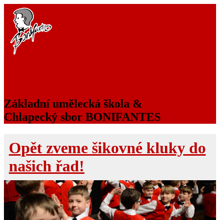
BONIFANTES
Základní umělecká škola &
Chlapecký sbor BONIFANTES
Opět zveme šikovné kluky do
našich řad!