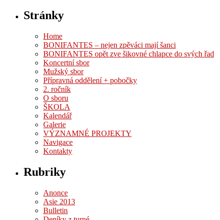
Stránky
Home
BONIFANTES – nejen zpěváci mají šanci
BONIFANTES opět zve šikovné chlapce do svých řad
Koncertní sbor
Mužský sbor
Přípravná oddělení + pobočky
2. ročník
O sboru
ŠKOLA
Kalendář
Galerie
VÝZNAMNÉ PROJEKTY
Navigace
Kontakty
Rubriky
Anonce
Asie 2013
Bulletin
Deníky z turné