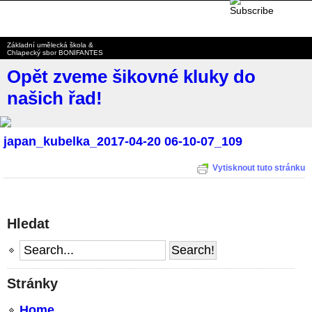
BONIFANTES
Základní umělecká škola &
Chlapecký sbor BONIFANTES
Opět zveme šikovné kluky do
našich řad!
japan_kubelka_2017-04-20 06-10-07_109
Vytisknout tuto stránku
Hledat
Stránky
Home