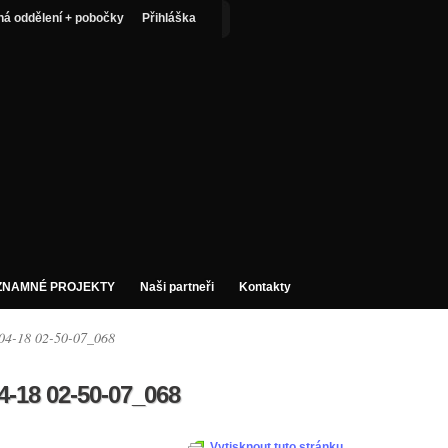
ná oddělení + pobočky
Přihláška
ZNAMNÉ PROJEKTY
Naši partneři
Kontakty
04-18 02-50-07_068
4-18 02-50-07_068
Vytisknout tuto stránku