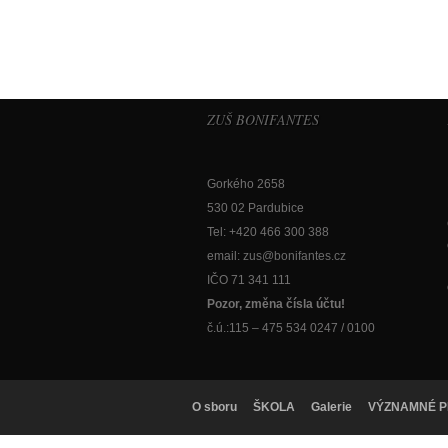
ZUŠ BONIFANTES
Gorkého 2658
530 02 Pardubice
Tel: +420 466 300 388
email:
zus@bonifantes.cz
IČO 71 341 111
Pozor, změna čísla účtu!
č.ú.:115 – 475 534 0247 / 0100
O sboru
ŠKOLA
Galerie
VÝZNAMNÉ P