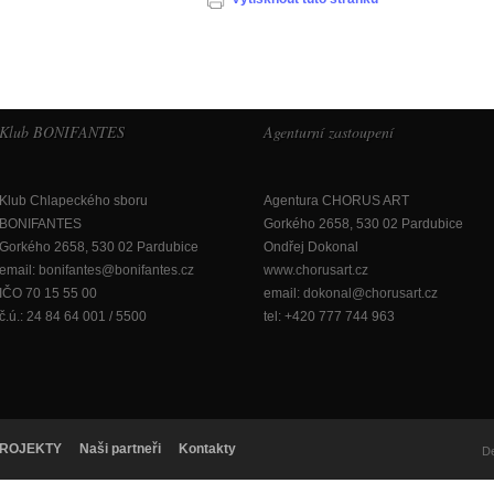
Klub BONIFANTES
Agenturní zastoupení
Klub Chlapeckého sboru
Agentura CHORUS ART
BONIFANTES
Gorkého 2658, 530 02 Pardubice
Gorkého 2658, 530 02 Pardubice
Ondřej Dokonal
email:
bonifantes@bonifantes.cz
www.chorusart.cz
IČO 70 15 55 00
email:
dokonal@chorusart.cz
č.ú.: 24 84 64 001 / 5500
tel: +420 777 744 963
ROJEKTY
Naši partneři
Kontakty
D