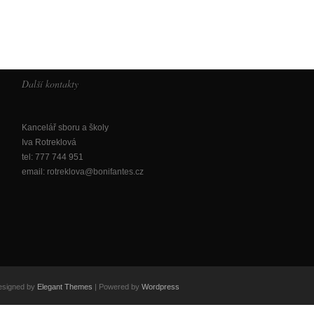
Další kontakty
Kancelář sboru a školy
Iva Rotreklová
tel: 777 744 951
email:
rotreklova@bonifantes.cz
esigned by
Elegant Themes
| Powered by
Wordpress