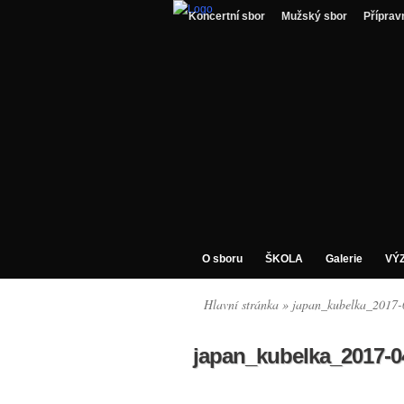
Koncertní sbor
Mužský sbor
Příprav
O sboru
ŠKOLA
Galerie
VÝ
Hlavní stránka
» japan_kubelka_2017-
japan_kubelka_2017-0