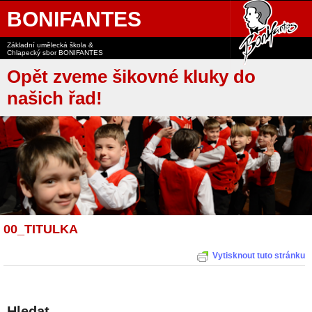
BONIFANTES
Základní umělecká škola &
Chlapecký sbor BONIFANTES
Opět zveme šikovné kluky do
našich řad!
00_TITULKA
Vytisknout tuto stránku
Hledat