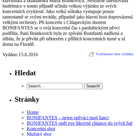
klavíristka a skladatelka Marta Brankovich. Nesmírně talentovaná
hudebnice v tomto případě učinila velkou výjimku ze svých
koncertních zvyklostí. Jako velká sólistka vystupuje pouze
samostatně se svými recitály, případně jako hlavní host doprovázená
velkými orchestry. Při koncertu s Chlapeckým sborem
BONIFANTES se o svůj koncertní čas s pardubickými pěvci
podělila. Paní Brankovich byla ze zpívání Bonifantů nadšená a
slíbila, že je přivítá při některém z příštích koncertních turné u ní
doma na Floridě.
Vydáno 15.6.2016
Vytisknout tuto stránku
Hledat
Stránky
Home
BONIFANTES – nejen zpěváci mají šanci
BONIFANTES opět zve šikovné chlapce do svých řad
Koncertní sbor
Mužský sbor