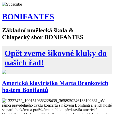
BONIFANTES
Základní umělecká škola &
Chlapecký sbor BONIFANTES
Opět zveme šikovné kluky do
našich řad!
Americká klavíristka Marta Brankovich
hostem Bonifantů
V
rámci pravidelného cyklu koncertů s názvem Bonifanti a jejich hosté
se pardubickému a pražskému publiku představila americká