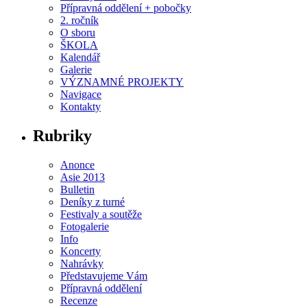
Přípravná oddělení + pobočky
2. ročník
O sboru
ŠKOLA
Kalendář
Galerie
VÝZNAMNÉ PROJEKTY
Navigace
Kontakty
Rubriky
Anonce
Asie 2013
Bulletin
Deníky z turné
Festivaly a soutěže
Fotogalerie
Info
Koncerty
Nahrávky
Představujeme Vám
Přípravná oddělení
Recenze