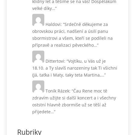
klidný let a těšíme se na vás! Dospělákům
velké díky…
”
Haldovi
: “
Srdečně děkujeme za
obrovskou práci, nadšení a úsilí panu
sbormistrovi a všem, kteří se podíleli na
přípravě a realizaci pěveckého…
”
Dittertovi
: “
Vojtíku, u Vás už je
18.10. a Ty slavíš narozeniny tak Ti všichni
(Já, taťka i Maty, taky teta Martina,…
”
Toník Rázek
: “
Čau Rene moc tě
zdravím užijte si další koncert a i všechny
oststní hlavně zbormiše už se těší až
přijedete…
”
Rubriky