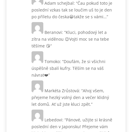
Adam schejbal
: “
Čau pokud toto je
poslední vzkas tak se loučim uš to je den
po příletu do česka😀takže se s vámi…
”
Beranovi
: “
Kluci, pohodový let a
zítra na viděnou 😉Vojti moc se na tebe
těšíme 😘
”
Tomoko
: “
Doufám, že si všichni
úspěšně sbalí kufry. Těším se na váš
návrat❤️
”
Markéta Zrůstová
: “
Ahoj všem,
přejeme hezký volný den a večer klidný
let domů. Ať už jste kluci zpět.
”
Lebedovi
: “
Pánové, užijte si krásně
poslední den v Japonsku! Přejeme vám