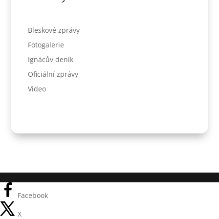
Bleskové zprávy
Fotogalerie
Ignácův deník
Oficiální zprávy
Video
Facebook
X