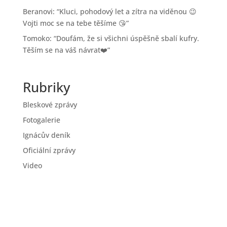
Beranovi
: “
Kluci, pohodový let a zítra na viděnou 😉
Vojti moc se na tebe těšíme 😘
”
Tomoko
: “
Doufám, že si všichni úspěšně sbalí kufry.
Těším se na váš návrat❤️
”
Rubriky
Bleskové zprávy
Fotogalerie
Ignácův deník
Oficiální zprávy
Video