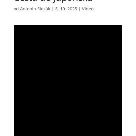
od
Antonín Slezák
|
8. 10. 2025
|
Video