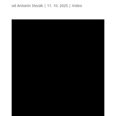
od
Antonín Slezák
|
11. 10. 2025
|
Video