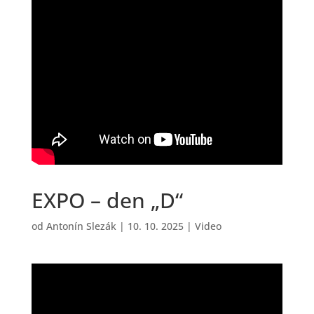
EXPO – den „D“
od
Antonín Slezák
|
10. 10. 2025
|
Video