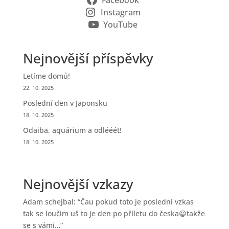
Facebook
Instagram
YouTube
Nejnovější příspěvky
Letíme domů!
22. 10. 2025
Poslední den v Japonsku
18. 10. 2025
Odaiba, aquárium a odlééét!
18. 10. 2025
Nejnovější vzkazy
Adam schejbal
: “
Čau pokud toto je poslední vzkas
tak se loučim uš to je den po příletu do česka😀takže
se s vámi…
”