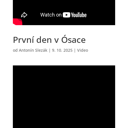
První den v Ósace
od
Antonín Slezák
|
9. 10. 2025
|
Video