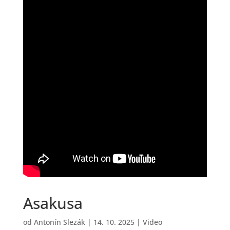
Asakusa
od
Antonín Slezák
|
14. 10. 2025
|
Video