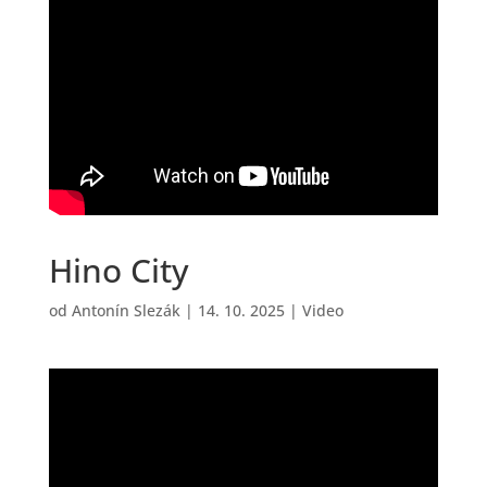
Hino City
od
Antonín Slezák
|
14. 10. 2025
|
Video