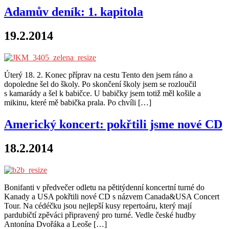
Adamův deník: 1. kapitola
19.2.2014
Úterý 18. 2. Konec příprav na cestu Tento den jsem ráno a
dopoledne šel do školy. Po skončení školy jsem se rozloučil
s kamarády a šel k babičce. U babičky jsem totiž měl košile a
mikinu, které mě babička prala. Po chvíli […]
Americký koncert: pokřtili jsme nové CD
18.2.2014
Bonifanti v předvečer odletu na pětitýdenní koncertní turné do
Kanady a USA pokřtili nové CD s názvem Canada&USA Concert
Tour. Na cédéčku jsou nejlepší kusy repertoáru, který mají
pardubičtí zpěváci připravený pro turné. Vedle české hudby
Antonína Dvořáka a Leoše […]