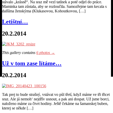
stávalo „krásně“. Na sraz mě vezl tatínek a poté odjel do práce.
Maminka tam zůstala, aby se rozloučila. Samozřejme tam kecala s
dalšíma ženskýma (Klukasovou, Kohoutkovou, […]
Letištní…
20.2.2014
This gallery contains
6 photos →
Už v tom zase lítáme…
20.2.2014
Tak prej to bude strašný, vstávat vo půl třetí, když máme ve tři třicet
sraz. Ale já nemoh‘ nejdřív usnout, a pak ani dospat. Už jsme borci,
naloženo máme za čtvrt hodiny. Ještě čekáme na šamanskej buben,
kterej se někde […]