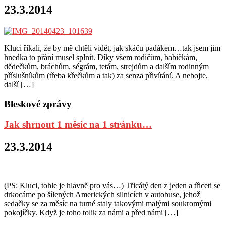
23.3.2014
Kluci říkali, že by mě chtěli vidět, jak skáču padákem…tak jsem jim
hnedka to přání musel splnit. Díky všem rodičům, babičkám,
dědečkům, bráchům, ségrám, tetám, strejdům a dalším rodinným
příslušníkům (třeba křečkům a tak) za senza přivítání. A nebojte,
další […]
Bleskové zprávy
Jak shrnout 1 měsíc na 1 stránku…
23.3.2014
(PS: Kluci, tohle je hlavně pro vás…) Třicátý den z jeden a třiceti se
drkocáme po šílených Amerických silnicích v autobuse, jehož
sedačky se za měsíc na turné staly takovými malými soukromými
pokojíčky. Když je toho tolik za námi a před námi […]