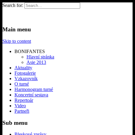
Search for:
BONIFANTES – USA &
Koncertní turné Chlapeckého sboru
Main menu
Canada 2014
BONIFANTES
Skip to content
BONIFANTES
Hlavní stránka
Asie 2013
Aktuality
Fotogalerie
Vzkazovník
O turné
Harmonogram turné
Koncertní sestava
Repertoár
Video
Partneři
Sub menu
Bleskové zprávy