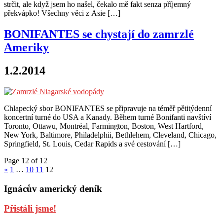
strčit, ale když jsem ho našel, čekalo mě fakt senza příjemný
překvápko! Všechny věci z Asie […]
BONIFANTES se chystají do zamrzlé
Ameriky
1.2.2014
Chlapecký sbor BONIFANTES se připravuje na téměř pětitýdenní
koncertní turné do USA a Kanady. Během turné Bonifanti navštíví
Toronto, Ottawu, Montréal, Farmington, Boston, West Hartford,
New York, Baltimore, Philadelphii, Bethlehem, Cleveland, Chicago,
Springfield, St. Louis, Cedar Rapids a své cestování […]
Page 12 of 12
«
1
…
10
11
12
Ignácův americký deník
Přistáli jsme!