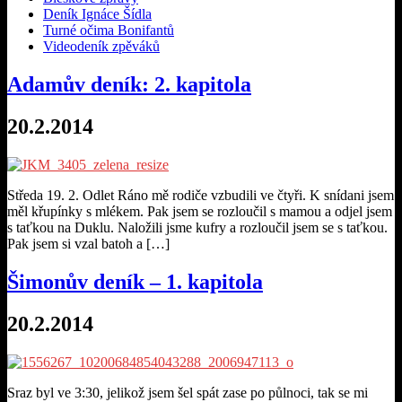
Deník Ignáce Šídla
Turné očima Bonifantů
Videodeník zpěváků
Adamův deník: 2. kapitola
20.2.2014
Středa 19. 2. Odlet Ráno mě rodiče vzbudili ve čtyři. K snídani jsem
měl křupínky s mlékem. Pak jsem se rozloučil s mamou a odjel jsem
s taťkou na Duklu. Naložili jsme kufry a rozloučil jsem se s taťkou.
Pak jsem si vzal batoh a […]
Šimonův deník – 1. kapitola
20.2.2014
Sraz byl ve 3:30, jelikož jsem šel spát zase po půlnoci, tak se mi