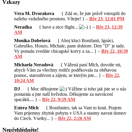
Vzkazy
Vera M. Dvorakova
{ Zdá se, že jste právě vstoupili do
našeho vzdušného prostoru. Vítejte! } –
Bře 23, 12:01 PM
Neradka
{ have a nice flight...
} –
Bře 23, 12:39
AM
Monika Dobešová
{ Ahoj kluci Bonifanti, Ignáci,
Gabruško, Honzo, Michale, pane doktore. Den "D" je tady.
Vy pomalu zvedáte chicagské kotvy a za... } –
Bře 22, 10:39
AM
Michaela Neradová
{ Vážená paní Mlch, dovolte mi,
abych Vám za všechny rodiče poděkovala za obětavou
pomoc, starostlivost a zájem, se kterým jste... } –
Bře 22,
10:24 AM
DJ
{ Moc děkujeme
Vážíme si toho jak jste se o nás
postarala a jste naší hvězdou. Děkujeme za navrácení
spacáků.... } –
Bře 22, 9:59 AM
Estera Mlch
{ Bonifantes, tak sa Vam to krati. Prajem
Vam prijemny zbytok pobytu v USA a stastny navrat domov
do Ciech. Vsetky... } –
Bře 22, 2:26 AM
Nepřehlédněte!