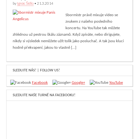
by
Ignác Šídlo
•
21.3.2014
Sbormistr právě mixuje video se
zvukem z našeho posledního
koncertu. Na YouTube tak můžete
zhlédnou už pestrou škálu záznamů. Když zpíváte, nebo dirigujete,
nikdy si výsledek nemůžete užít tolik jako posluchač. A tak jsou kluci
hodně překvapení, jakou to vlastně […]
SLEDUJTE NÁS! | FOLLOW US!
Facebook
Google+
YouTube
SLEDUJTE NAŠE TURNÉ NA FACEBOOKU!