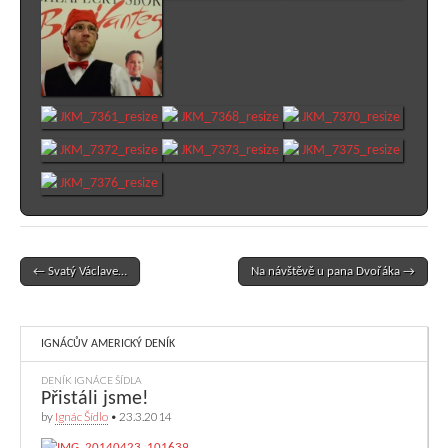
← Svatý Václave…
Na návštěvě u pana Dvořáka →
Post navigation
IGNÁCŮV AMERICKÝ DENÍK
DENÍK IGNÁCE ŠÍDLA
Přistáli jsme!
by
Ignác Šídlo
•
23.3.2014