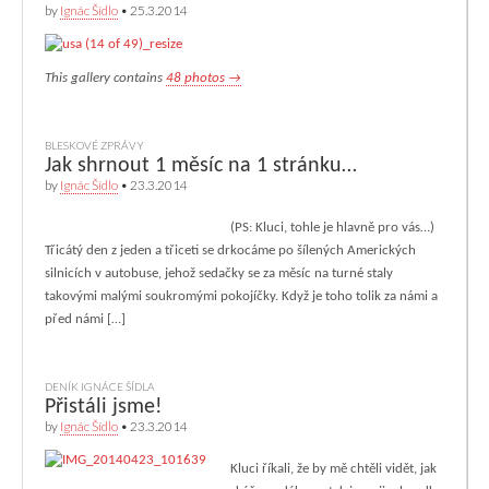
by
Ignác Šídlo
•
25.3.2014
This gallery contains
48 photos →
BLESKOVÉ ZPRÁVY
Jak shrnout 1 měsíc na 1 stránku…
by
Ignác Šídlo
•
23.3.2014
(PS: Kluci, tohle je hlavně pro vás…)
Třicátý den z jeden a třiceti se drkocáme po šílených Amerických
silnicích v autobuse, jehož sedačky se za měsíc na turné staly
takovými malými soukromými pokojíčky. Když je toho tolik za námi a
před námi […]
DENÍK IGNÁCE ŠÍDLA
Přistáli jsme!
by
Ignác Šídlo
•
23.3.2014
Kluci říkali, že by mě chtěli vidět, jak