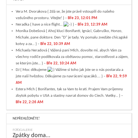
Vera M. Dvorakova
{ Zdá se, že jste právě vstoupili do našeho
vzdušného prostoru. Vítejte! } –
Bře 23, 12:01 PM
Neradka
{ have a nice flight...
} –
Bře 23, 12:39 AM
Monika Dobešová
{ Ahoj kluci Bonifanti, Ignáci, Gabruško, Honzo,
Michale, pane doktore. Den "D" je tady. Vy pomalu zvedáte chicagské
kotvy a za... } –
Bře 22, 10:39 AM
Michaela Neradová
{ Vážená paní Mlch, dovolte mi, abych Vám za
všechny rodiče poděkovala za obětavou pomoc, starostlivost a zájem,
se kterým jste... } –
Bře 22, 10:24 AM
DJ
{ Moc děkujeme
Vážíme si toho jak jste se o nás postarala a
jste naší hvězdou. Děkujeme za navrácení spacáků.... } –
Bře 22, 9:59
AM
Estera Mlch
{ Bonifantes, tak sa Vam to krati. Prajem Vam prijemny
zbytok pobytu v USA a stastny navrat domov do Ciech. Vsetky... } –
Bře 22, 2:26 AM
NEPŘEHLÉDNĚTE!
FOTOGALERIE
Zpátky doma…