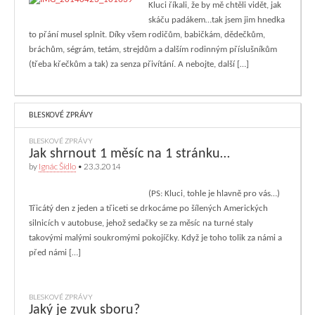
Kluci říkali, že by mě chtěli vidět, jak
skáču padákem…tak jsem jim hnedka
to přání musel splnit. Díky všem rodičům, babičkám, dědečkům,
bráchům, ségrám, tetám, strejdům a dalším rodinným příslušníkům
(třeba křečkům a tak) za senza přivítání. A nebojte, další […]
BLESKOVÉ ZPRÁVY
BLESKOVÉ ZPRÁVY
Jak shrnout 1 měsíc na 1 stránku…
by
Ignác Šídlo
•
23.3.2014
(PS: Kluci, tohle je hlavně pro vás…)
Třicátý den z jeden a třiceti se drkocáme po šílených Amerických
silnicích v autobuse, jehož sedačky se za měsíc na turné staly
takovými malými soukromými pokojíčky. Když je toho tolik za námi a
před námi […]
BLESKOVÉ ZPRÁVY
Jaký je zvuk sboru?